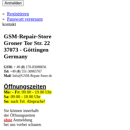
Anmelden
»
Registrieren
»
Passwort vergessen
kontakt
GSM-Repair-Store
Groner Tor Str. 22
37073 - Göttingen
Germany
GSM:
+ 49 (
0
) 176-85098856
Tel:
+49 (
0
) 551-30965767
Mail:
Info@GSM-Repair-Store.de
Öffnungszeiten
Mo: - Fr:
09.00 - 19.00 Uhr
Sa:
09.00 - 18.00 Uhr
So:
nach Tel. Absprache!
Sie können innerhalb
der Öffnungszeiten
ohne
Anmeldung
bei uns vorbei schauen.